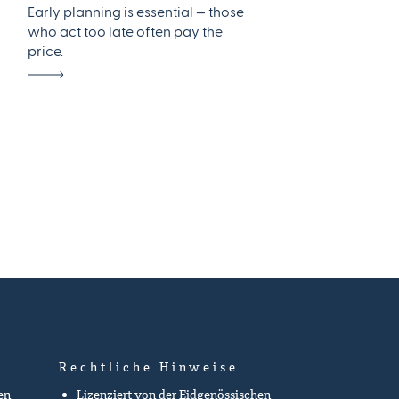
Early planning is essential — those
who act too late often pay the
price.
Rechtliche Hinweise
en
Lizenziert von der Eidgenössischen