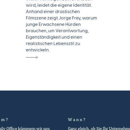
wird, leidet die eigene Identität.
Anhand einer drastischen
Filmszene zeigt Jorge Frey, warum
junge Erwachsene Hürden
brauchen, um Verantwortung,
Eigenständigkeit und einen
realistischen Lebensstil zu
entwickeln.
um?
Wann?
mily Office kümmern wir uns
Ganz gleich, ob Sie Ihr Unternehm