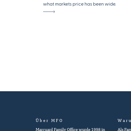
what markets price has been wide.
Über MFO
War
Marcuard Family Office wurde 1998 in
Als Fa