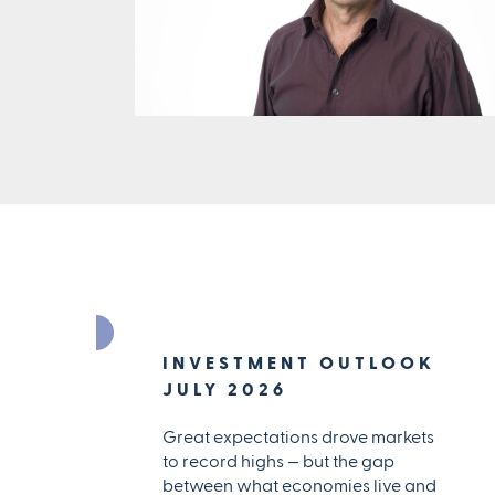
INVESTMENT OUTLOOK
JULY 2026
Great expectations drove markets
to record highs — but the gap
between what economies live and