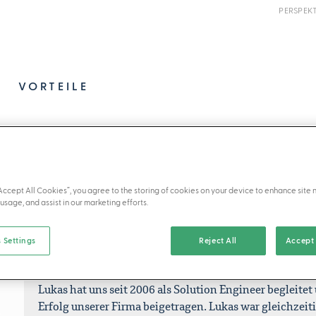
PERSPEK
VORTEILE
IN MEMORIAM — 1965 - 2025
“Accept All Cookies”, you agree to the storing of cookies on your device to enhance site 
usage, and assist in our marketing efforts.
Mit tiefer Trauer haben wir die Nachricht vom plötzlic
Partners Lukas Gadola erhalten, der am 10. August 202
 Settings
Reject All
Accept 
ums Leben gekommen ist.
Lukas hat uns seit 2006 als Solution Engineer begleite
Erfolg unserer Firma beigetragen. Lukas war gleichzeit