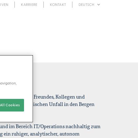
TIVEN
KARRIERE
KONTAKT
DEUTSCH
navigation,
hen Tod unseres Freundes, Kollegen und
5 bei einem tragischen Unfall in den Bergen
All Cookies
t und im Bereich IT/Operations nachhaltig zum
ig ein ruhiger, analytischer, autonom