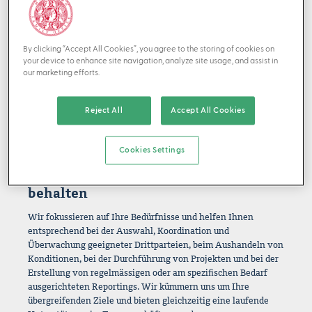
Als Ihr persönliches Family Office übernehmen wir diese
Rolle für Sie und harmonisieren Expertise und Prozesse.
Indem wir zentrale Prozesse und externe Partner
By clicking “Accept All Cookies”, you agree to the storing of cookies on
your device to enhance site navigation, analyze site usage, and assist in
beaufsichtigen und aufeinander abstimmen, bieten wir eine
our marketing efforts.
nahtlose institutionelle Lösung, die Ihre langfristige Vision
widerspiegelt und auch in herausfordernden Zeiten stabil
bleibt. Als Wealth Hub Ihrer Familie ermöglichen wir eine
Reject All
Accept All Cookies
mühelose Zusammenarbeit zwischen Ihnen und Ihren
bestehenden Beraterinnen und Partnern.
Cookies Settings
Der einfachste Weg, den Überblick zu
behalten
Wir fokussieren auf Ihre Bedürfnisse und helfen Ihnen
entsprechend bei der Auswahl, Koordination und
Überwachung geeigneter Drittparteien, beim Aushandeln von
Konditionen, bei der Durchführung von Projekten und bei der
Erstellung von regelmässigen oder am spezifischen Bedarf
ausgerichteten Reportings. Wir kümmern uns um Ihre
übergreifenden Ziele und bieten gleichzeitig eine laufende