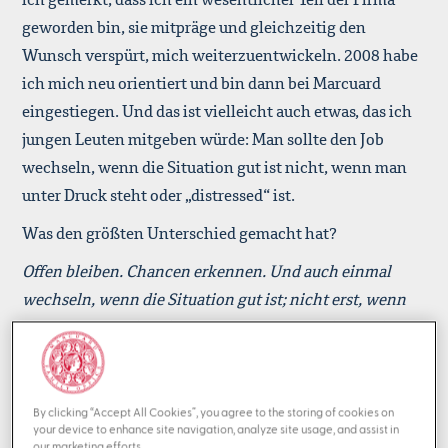
geworden bin, sie mitpräge und gleichzeitig den
Wunsch verspürt, mich weiterzuentwickeln. 2008 habe
ich mich neu orientiert und bin dann bei Marcuard
eingestiegen. Und das ist vielleicht auch etwas, das ich
jungen Leuten mitgeben würde: Man sollte den Job
wechseln, wenn die Situation gut ist nicht, wenn man
unter Druck steht oder „distressed“ ist.
Was den größten Unterschied gemacht hat?
Offen bleiben. Chancen erkennen. Und auch einmal
wechseln, wenn die Situation gut ist; nicht erst, wenn
man unter Druck steht. Aus einer Position der Stärke
heraus zu entscheiden, das halte ich für sehr wichtig.
Welche Aspekte Ihres Berufs würden die meisten
By clicking “Accept All Cookies”, you agree to the storing of cookies on
Menschen wohl überraschen, wenn man ihn näher
your device to enhance site navigation, analyze site usage, and assist in
our marketing efforts.