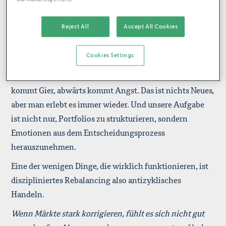
betrachtet?
Wahrscheinlich, wie viel Psychologie eine Rolle spielt.
Reject All
Accept All Cookies
Viele denken bei einem Multi-Family-Office zuerst an
Zahlen, Modelle, Renditeberechnungen. Natürlich ist
Cookies Settings
das alles wichtig. Aber am Ende sind wir Menschen und
Märkte sind auch von Menschen gemacht. Aufwärts
kommt Gier, abwärts kommt Angst. Das ist nichts Neues,
aber man erlebt es immer wieder. Und unsere Aufgabe
ist nicht nur, Portfolios zu strukturieren, sondern
Emotionen aus dem Entscheidungsprozess
herauszunehmen.
Eine der wenigen Dinge, die wirklich funktionieren, ist
diszipliniertes Rebalancing also antizyklisches
Handeln.
Wenn Märkte stark korrigieren, fühlt es sich nicht gut