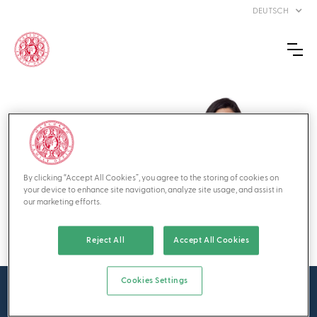
DEUTSCH
SOFIA
SORNIK-
SARAVIA
By clicking “Accept All Cookies”, you agree to the storing of cookies on
your device to enhance site navigation, analyze site usage, and assist in
Senior Compliance &
our marketing efforts.
Risk Officer
Reject All
Accept All Cookies
Cookies Settings
Über MFO