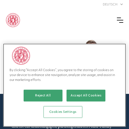
DEUTSCH
MATHIAS
ZÜRCHER
Investment Advisor
By clicking “Accept All Cookies”, you agree to the storing of cookies on
your device to enhance site navigation, analyze site usage, and assist in
our marketing efforts.
Reject All
Accept All Cookies
Über MFO
Cookies Settings
Marcuard Family Office wurde 1998 in Zürich gegründet
und ist ein unabhängiges, partnergeführtes Multi-Family