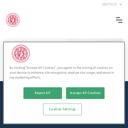
DEUTSCH
ULRICH
BURKHARD
By clicking “Accept All Cookies”, you agree to the storing of cookies on
Founder & Chairman
your device to enhance site navigation, analyze site usage, and assist in
our marketing efforts.
Reject All
Accept All Cookies
Über MFO
Marcuard Family Office wurde 1998 in Zürich gegründet
Cookies Settings
und ist ein unabhängiges, partnergeführtes Multi-Family
Office.